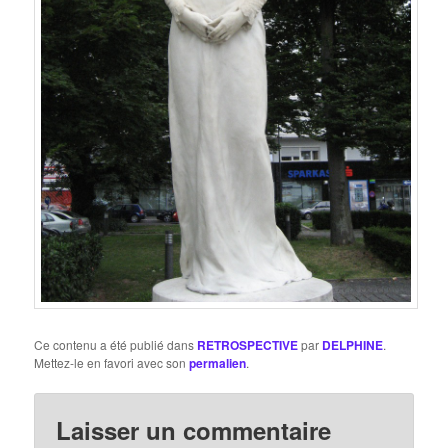
Ce contenu a été publié dans
RETROSPECTIVE
par
DELPHINE
.
Mettez-le en favori avec son
permalien
.
Laisser un commentaire