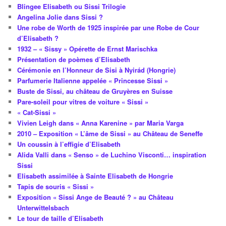
Blingee Elisabeth ou Sissi Trilogie
Angelina Jolie dans Sissi ?
Une robe de Worth de 1925 inspirée par une Robe de Cour
d’Elisabeth ?
1932 – « Sissy » Opérette de Ernst Marischka
Présentation de poèmes d’Elisabeth
Cérémonie en l’Honneur de Sisi à Nyirád (Hongrie)
Parfumerie Italienne appelée « Princesse Sissi »
Buste de Sissi, au château de Gruyères en Suisse
Pare-soleil pour vitres de voiture « Sissi »
« Cat-Sissi »
Vivien Leigh dans « Anna Karenine » par Maria Varga
2010 – Exposition « L’âme de Sissi » au Château de Seneffe
Un coussin à l’effigie d’Elisabeth
Alida Valli dans « Senso » de Luchino Visconti… inspiration
Sissi
Elisabeth assimilée à Sainte Elisabeth de Hongrie
Tapis de souris « Sissi »
Exposition « Sissi Ange de Beauté ? » au Château
Unterwittelsbach
Le tour de taille d’Elisabeth