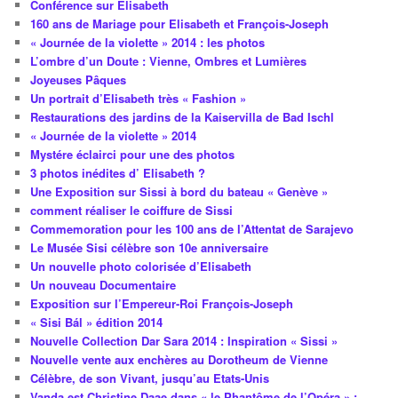
Conférence sur Elisabeth
160 ans de Mariage pour Elisabeth et François-Joseph
« Journée de la violette » 2014 : les photos
L’ombre d’un Doute : Vienne, Ombres et Lumières
Joyeuses Pâques
Un portrait d’Elisabeth très « Fashion »
Restaurations des jardins de la Kaiservilla de Bad Ischl
« Journée de la violette » 2014
Mystére éclairci pour une des photos
3 photos inédites d’ Elisabeth ?
Une Exposition sur Sissi à bord du bateau « Genève »
comment réaliser le coiffure de Sissi
Commemoration pour les 100 ans de l’Attentat de Sarajevo
Le Musée Sisi célèbre son 10e anniversaire
Un nouvelle photo colorisée d’Elisabeth
Un nouveau Documentaire
Exposition sur l’Empereur-Roi François-Joseph
« Sisi Bál » édition 2014
Nouvelle Collection Dar Sara 2014 : Inspiration « Sissi »
Nouvelle vente aux enchères au Dorotheum de Vienne
Célèbre, de son Vivant, jusqu’au Etats-Unis
Vanda est Christine Daae dans « le Phantôme de l’Opéra » :