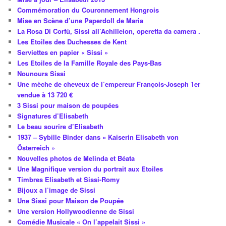
Commémoration du Couronnement Hongrois
Mise en Scène d’une Paperdoll de Maria
La Rosa Di Corfù, Sissi all’Achilleion, operetta da camera .
Les Etoiles des Duchesses de Kent
Serviettes en papier « Sissi »
Les Etoiles de la Famille Royale des Pays-Bas
Nounours Sissi
Une mèche de cheveux de l’empereur François-Joseph 1er
vendue à 13 720 €
3 Sissi pour maison de poupées
Signatures d’Elisabeth
Le beau sourire d’Elisabeth
1937 – Sybille Binder dans « Kaiserin Elisabeth von
Österreich »
Nouvelles photos de Melinda et Béata
Une Magnifique version du portrait aux Etoiles
Timbres Elisabeth et Sissi-Romy
Bijoux a l’image de Sissi
Une Sissi pour Maison de Poupée
Une version Hollywoodienne de Sissi
Comédie Musicale « On l’appelait Sissi »