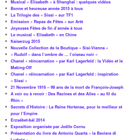
Musical « Elisabeth » à Shanghaï : quelques vidéos
Bonne et heureuse année 2015 à tous
La Trilogie des « Sissi » sur TF1
Emission « Repas de Fêtes » sur Arté
Joyeuses Fêtes de fin d’année à tous
Le musical « Elisabeth » en Chine
Kaiserzug 2015
Nouvelle Collection de la Boutique « Sisi-Vienna »
« Rudolf – dans l’ombre de … l’oiseau noir »
Chanel « réincarnation » par Karl Lagerfeld : la Vidéo et le
Making-Off
Chanel « réincarnation » par Karl Lagerfeld : inspiration
« Sissi »
21 Novembre 1916 – 98 ans de la mort de François-Joseph
A voir ou à revoir : Des Racines et des Ailes « au fil du
Rhin »
Secrets d’Histoire : La Reine Hortense, pour le meilleur et
pour l’Empire
Erzsébet-bál 2014
Exposition organisée par Joëlle Cornu
Présentation du livre de Antonio Quarta « la Baviera di
Ludwig »