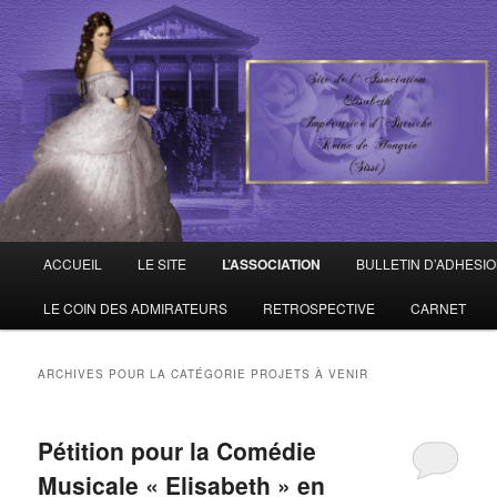
Site de l'Association Elisabeth Impératrice d'Autriche – Reine de Hongrie
ELISABETH D'AUTRICHE –
HONGRIE
Menu principal
ACCUEIL
LE SITE
L’ASSOCIATION
BULLETIN D’ADHESI
Aller au contenu principal
Aller au contenu secondaire
LE COIN DES ADMIRATEURS
RETROSPECTIVE
CARNET
ARCHIVES POUR LA CATÉGORIE
PROJETS À VENIR
Pétition pour la Comédie
Musicale « Elisabeth » en