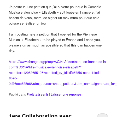
Je poste ici une pétition que j’ai ouverte pour que la Comédie
Musicale viennoise « Elisabeth » soit jouée en France et j’ai
besoin de vous, merci de signer un maximum pour que cela
puisse se réaliser un jour.
I am posting here a petition that I opened for the Viennese
Musical « Elisabeth » to be played in France and I need you,
please sign as much as possible so that this can happen one
day.
https://www.change.org/p/repr%C3%A9sentation-en-france-de-la-
com%C3%A9die-musicale-viennoise-elisabeth?
recruiter=1295365512&recruited_by_id=dfb675f0-acad-11ed-
80e0-
2d76cce685c6&utm_source=share_petition&utm_campaign=share_for_
Publié dans
Projets à venir
|
Laisser une réponse
1ere Collaboration avec