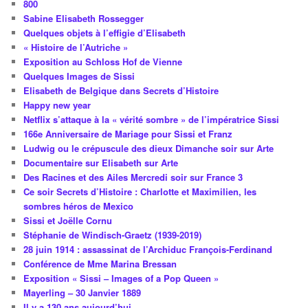
800
Sabine Elisabeth Rossegger
Quelques objets à l’effigie d’Elisabeth
« Histoire de l’Autriche »
Exposition au Schloss Hof de Vienne
Quelques Images de Sissi
Elisabeth de Belgique dans Secrets d’Histoire
Happy new year
Netflix s’attaque à la « vérité sombre » de l’impératrice Sissi
166e Anniversaire de Mariage pour Sissi et Franz
Ludwig ou le crépuscule des dieux Dimanche soir sur Arte
Documentaire sur Elisabeth sur Arte
Des Racines et des Ailes Mercredi soir sur France 3
Ce soir Secrets d’Histoire : Charlotte et Maximilien, les
sombres héros de Mexico
Sissi et Joëlle Cornu
Stéphanie de Windisch-Graetz (1939-2019)
28 juin 1914 : assassinat de l’Archiduc François-Ferdinand
Conférence de Mme Marina Bressan
Exposition « Sissi – Images of a Pop Queen »
Mayerling – 30 Janvier 1889
Il y a 130 ans aujourd’hui