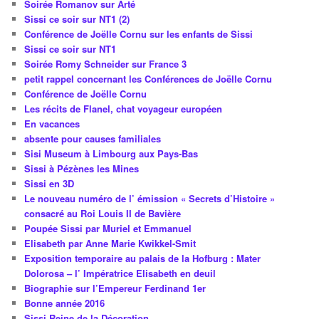
Soirée Romanov sur Arté
Sissi ce soir sur NT1 (2)
Conférence de Joëlle Cornu sur les enfants de Sissi
Sissi ce soir sur NT1
Soirée Romy Schneider sur France 3
petit rappel concernant les Conférences de Joëlle Cornu
Conférence de Joëlle Cornu
Les récits de Flanel, chat voyageur européen
En vacances
absente pour causes familiales
Sisi Museum à Limbourg aux Pays-Bas
Sissi à Pézènes les Mines
Sissi en 3D
Le nouveau numéro de l’ émission « Secrets d’Histoire »
consacré au Roi Louis II de Bavière
Poupée Sissi par Muriel et Emmanuel
Elisabeth par Anne Marie Kwikkel-Smit
Exposition temporaire au palais de la Hofburg : Mater
Dolorosa – l’ Impératrice Elisabeth en deuil
Biographie sur l’Empereur Ferdinand 1er
Bonne année 2016
Sissi Reine de la Décoration