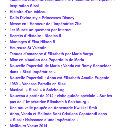
Inspiration Sissi
Histoire d’un tableau
Dolls Divine style Princesses Disney
Messe en l’Honneur de l’Impératrice Zita
1er Musée uniquement par Internet
Secrets d’Histoire : Nicolas II
Montages d’Elsa Nilson 5
Heureuse St Valentin
Tenues d’amazone d’Elisabeth par Maria Varga
Mise en situation des Paperdolls de Maria
Nouvelle Paperdoll de Maria : Vanda est Romy Schneider
dans « Sissi Impératrice »
Nouvelle Paperdoll : Anna est Elisabeth-Amalie-Eugenie
1989 – Vanessa Paradis en Sissi
Musical » Sissi » à Salzbourg
Nouveau à partir de 2014 : visite guidée spéciale « Sur les
pas de l’ Impératrice Elisabeth à Salzbourg »
Une nouvelle poupée de Annemarie Kwikkel-Smit
Anna, Vanda et Melinda Sont Cristiana Capotondi dans
« Sissi : Naissance d’une Impératrice »
Meilleurs Voeux 2014