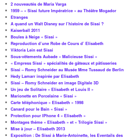
2 nouveautés de Maria Varga
1959 – « Sissi future Impératrice » au Théâtre Mogador
Etranges
A quand un Walt Disney sur l’histoire de Sissi ?
Kaiserball 2011
Boules à Neige « Sissi »
Reproduction d’une Robe de Cours d’ Elisabeth
Viktoria Lein est Sissi
Sous-vêtements Aubade « Malicieuse Sissi »
« Empress Sissi » spécialités de gâteaux et pâtisseries
Sissi – Romy Schneider au Musée Mme Tussaud de Berlin
Hedy Lamarr inspirée par Elisabeth
Sissi – Romy Schneider en image Digitale 3D
Un jeu de Solitaire « Elisabeth et Louis II »
Marionette en Porcelaine « Sissi »
Carte téléphonique « Elisabeth » 1998
Canard pour le Bain « Sissi »
Protection pour IPhone 4 « Elisabeth »
Montages théme « Elisabeth » et « Trilogie Sissi »
Mise à jour – Elisabeth 2013
Exposition : De Sissi à Marie-Antoinette, les Eventails des