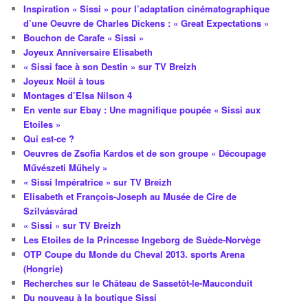
Inspiration « Sissi » pour l’adaptation cinématographique
d’une Oeuvre de Charles Dickens : « Great Expectations »
Bouchon de Carafe « Sissi »
Joyeux Anniversaire Elisabeth
« Sissi face à son Destin » sur TV Breizh
Joyeux Noël à tous
Montages d’Elsa Nilson 4
En vente sur Ebay : Une magnifique poupée « Sissi aux
Etoiles »
Qui est-ce ?
Oeuvres de Zsofia Kardos et de son groupe « Découpage
Művészeti Műhely »
« Sissi Impératrice » sur TV Breizh
Elisabeth et François-Joseph au Musée de Cire de
Szilvásvárad
« Sissi » sur TV Breizh
Les Etoiles de la Princesse Ingeborg de Suède-Norvège
OTP Coupe du Monde du Cheval 2013. sports Arena
(Hongrie)
Recherches sur le Château de Sassetôt-le-Mauconduit
Du nouveau à la boutique Sissi