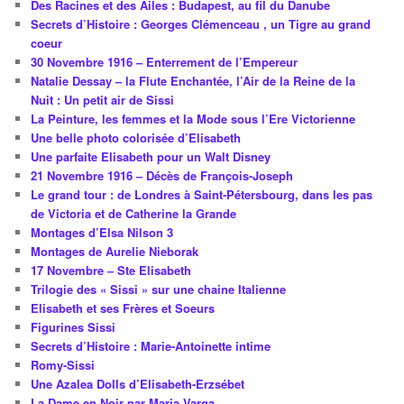
Des Racines et des Ailes : Budapest, au fil du Danube
Secrets d’Histoire : Georges Clémenceau , un Tigre au grand
coeur
30 Novembre 1916 – Enterrement de l’Empereur
Natalie Dessay – la Flute Enchantée, l’Air de la Reine de la
Nuit : Un petit air de Sissi
La Peinture, les femmes et la Mode sous l’Ere Victorienne
Une belle photo colorisée d’Elisabeth
Une parfaite Elisabeth pour un Walt Disney
21 Novembre 1916 – Décès de François-Joseph
Le grand tour : de Londres à Saint-Pétersbourg, dans les pas
de Victoria et de Catherine la Grande
Montages d’Elsa Nilson 3
Montages de Aurelie Nieborak
17 Novembre – Ste Elisabeth
Trilogie des « Sissi » sur une chaine Italienne
Elisabeth et ses Frères et Soeurs
Figurines Sissi
Secrets d’Histoire : Marie-Antoinette intime
Romy-Sissi
Une Azalea Dolls d’Elisabeth-Erzsébet
La Dame en Noir par Maria Varga