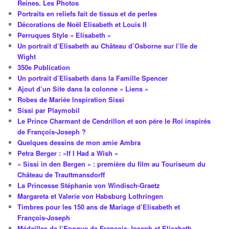
Reines. Les Photos
Portraits en reliefs fait de tissus et de perles
Décorations de Noël Elisabeth et Louis II
Perruques Style « Elisabeth »
Un portrait d’Elisabeth au Château d’Osborne sur l’Ile de
Wight
350e Publication
Un portrait d’Elisabeth dans la Famille Spencer
Ajout d’un Site dans la colonne « Liens »
Robes de Mariée Inspiration Sissi
Sissi par Playmobil
Le Prince Charmant de Cendrillon et son pére le Roi inspirés
de François-Joseph ?
Quelques dessins de mon amie Ambra
Petra Berger : »If I Had a Wish »
« Sissi in den Bergen » : première du film au Touriseum du
Château de Trauttmansdorff
La Princesse Stéphanie von Windisch-Graetz
Margareta et Valerie von Habsburg Lothringen
Timbres pour les 150 ans de Mariage d’Elisabeth et
François-Joseph
Médailles de l’Epoque de François-Joseph et Elisabeth