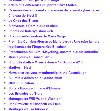
3 versions différentes du portrait aux Etoiles
Réservez dès à présent votre soirée de la saint sylvestre au
Château de Sissi !!
Le Choc des Titans
Bienvenue à Dominique et Alain
Photos de Kaleriya Manevich
Une nouvelle création de Maria Varga
Première Collaboration avec Maria Varga : Une robe jamais
représentée de l’Impératrice Elisabeth
Présentation du livre “Mayerling, anatomia di un omicidio”
Mise à jour – Elisabeth 2013
Blog Elisabeth – Mises à Jour – 19 Octobre 2013
Marilyn – Sissi
Newsletter for your membership in the Association
Bulletin d’Adhésion à l’Association
500e Publication
Boite à Bijoux à l’image d’Elisabeth
Les Brigades du Tigre
Montages de Will Valerio Vitantoni
Une Statuette d’Elisabeth en Etain
Montages d’Elsa Nilson 2