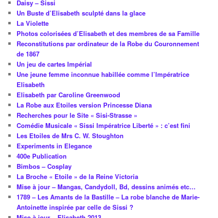
Daisy – Sissi
Un Buste d’Elisabeth sculpté dans la glace
La Violette
Photos colorisées d’Elisabeth et des membres de sa Famille
Reconstitutions par ordinateur de la Robe du Couronnement
de 1867
Un jeu de cartes Impérial
Une jeune femme inconnue habillée comme l’Impératrice
Elisabeth
Elisabeth par Caroline Greenwood
La Robe aux Etoiles version Princesse Diana
Recherches pour le Site « Sisi-Strasse »
Comédie Musicale « Sissi Impératrice Liberté » : c’est fini
Les Etoiles de Mrs C. W. Stoughton
Experiments in Elegance
400e Publication
Bimbos – Cosplay
La Broche « Etoile » de la Reine Victoria
Mise à jour – Mangas, Candydoll, Bd, dessins animés etc…
1789 – Les Amants de la Bastille – La robe blanche de Marie-
Antoinette inspirée par celle de Sissi ?
Mise à jour – Elisabeth 2013