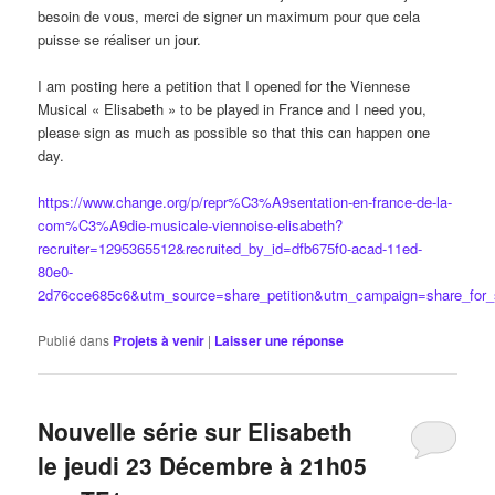
besoin de vous, merci de signer un maximum pour que cela
puisse se réaliser un jour.
I am posting here a petition that I opened for the Viennese
Musical « Elisabeth » to be played in France and I need you,
please sign as much as possible so that this can happen one
day.
https://www.change.org/p/repr%C3%A9sentation-en-france-de-la-
com%C3%A9die-musicale-viennoise-elisabeth?
recruiter=1295365512&recruited_by_id=dfb675f0-acad-11ed-
80e0-
2d76cce685c6&utm_source=share_petition&utm_campaign=share_for_
Publié dans
Projets à venir
|
Laisser une réponse
Nouvelle série sur Elisabeth
le jeudi 23 Décembre à 21h05