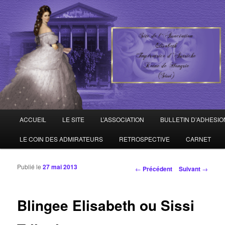
Site de l'Association Elisabeth Impératrice d'Autriche – Reine de Hongrie
ELISABETH D'AUTRICHE –
HONGRIE
Menu principal
ACCUEIL
LE SITE
L’ASSOCIATION
BULLETIN D’ADHESIO
Aller au contenu principal
Aller au contenu secondaire
LE COIN DES ADMIRATEURS
RETROSPECTIVE
CARNET
Publié le
27 mai 2013
Navigation des articles
←
Précédent
Suivant
→
Blingee Elisabeth ou Sissi