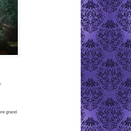
.
ère grand