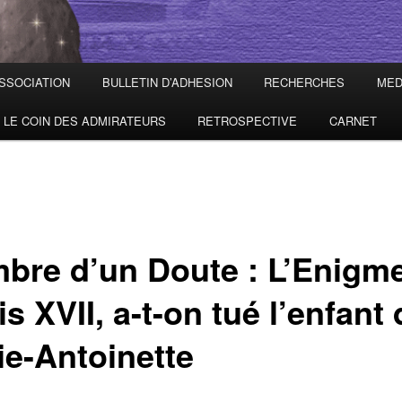
ASSOCIATION
BULLETIN D’ADHESION
RECHERCHES
MED
LE COIN DES ADMIRATEURS
RETROSPECTIVE
CARNET
mbre d’un Doute : L’Enigm
s XVII, a-t-on tué l’enfant 
ie-Antoinette