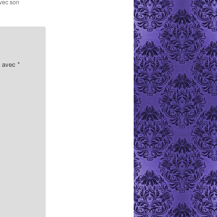
avec son
s avec
*