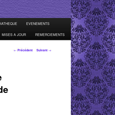
IATHEQUE
EVENEMENTS
MISES A JOUR
REMERCIEMENTS
Navigation des
←
Précédent
Suivant
→
articles
e
de