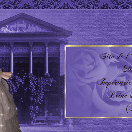
 Impératrice d'Autriche – Reine de Hongrie
'AUTRICHE – HONGRIE