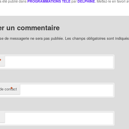
a été publié dans
PROGRAMMATIONS TELE
par
DELPHINE
. Mettez-le en favori 
er un commentaire
se de messagerie ne sera pas publiée. Les champs obligatoires sont indiqué
*
*
de contact