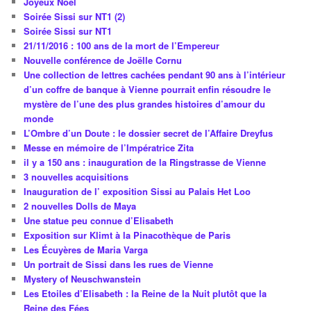
Joyeux Noël
Soirée Sissi sur NT1 (2)
Soirée Sissi sur NT1
21/11/2016 : 100 ans de la mort de l’Empereur
Nouvelle conférence de Joëlle Cornu
Une collection de lettres cachées pendant 90 ans à l’intérieur
d’un coffre de banque à Vienne pourrait enfin résoudre le
mystère de l’une des plus grandes histoires d’amour du
monde
L’Ombre d’un Doute : le dossier secret de l’Affaire Dreyfus
Messe en mémoire de l’Impératrice Zita
il y a 150 ans : inauguration de la Ringstrasse de Vienne
3 nouvelles acquisitions
Inauguration de l’ exposition Sissi au Palais Het Loo
2 nouvelles Dolls de Maya
Une statue peu connue d’Elisabeth
Exposition sur Klimt à la Pinacothèque de Paris
Les Écuyères de Maria Varga
Un portrait de Sissi dans les rues de Vienne
Mystery of Neuschwanstein
Les Etoiles d’Elisabeth : la Reine de la Nuit plutôt que la
Reine des Fées