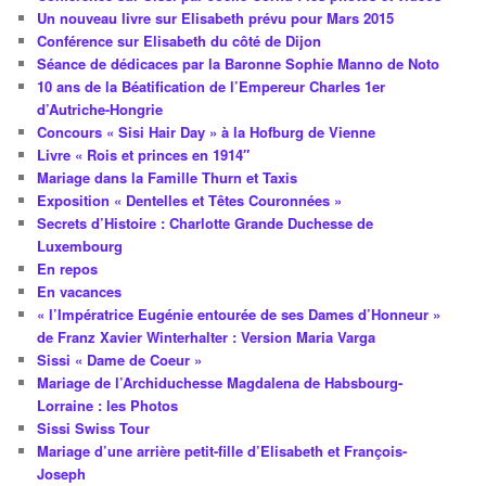
Un nouveau livre sur Elisabeth prévu pour Mars 2015
Conférence sur Elisabeth du côté de Dijon
Séance de dédicaces par la Baronne Sophie Manno de Noto
10 ans de la Béatification de l’Empereur Charles 1er
d’Autriche-Hongrie
Concours « Sisi Hair Day » à la Hofburg de Vienne
Livre « Rois et princes en 1914″
Mariage dans la Famille Thurn et Taxis
Exposition « Dentelles et Têtes Couronnées »
Secrets d’Histoire : Charlotte Grande Duchesse de
Luxembourg
En repos
En vacances
« l’Impératrice Eugénie entourée de ses Dames d’Honneur »
de Franz Xavier Winterhalter : Version Maria Varga
Sissi « Dame de Coeur »
Mariage de l’Archiduchesse Magdalena de Habsbourg-
Lorraine : les Photos
Sissi Swiss Tour
Mariage d’une arrière petit-fille d’Elisabeth et François-
Joseph