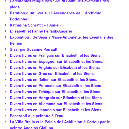
Cérémonies religieuses : Jeudi Saint, le Lavements des
pieds
Parution d’un livre sur l’Ascendance de l’ Archiduc
Rodolphe :
Katharina Schratt : « l’Amie »
Elisabeth et Fanny Feifalik-Angerer
Exposition : De Sissi à Marie-Antoinette, les Eventails des
Reines
Sissi par Suzanne Pairault
Divers livres en Français sur Elisabeth et les Siens.
Divers livres en Espagnol sur Elisabeth et les Siens.
Divers livres en Anglais sur Elisabeth et les Siens.
Divers livres en Grec sur Elisabeth et les Siens.
Divers livres en Italien sur Elisabeth et les Siens.
Divers livres en Polonais sur Elisabeth et les Siens
Divers livres en Tchèque sur Elisabeth et les Siens
Divers livres en Hongrois sur Elisabeth et les Siens
Divers livres en Allemand sur Elisabeth et les Siens
Divers livres en Japonais sur Elisabeth et les Siens.
Paperdoll à la peinture à l’eau
La Villa Braila et le Palais de l’Achilleion à Corfou par le
peintre Angelos Giallina