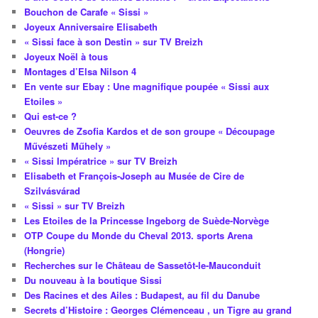
Bouchon de Carafe « Sissi »
Joyeux Anniversaire Elisabeth
« Sissi face à son Destin » sur TV Breizh
Joyeux Noël à tous
Montages d’Elsa Nilson 4
En vente sur Ebay : Une magnifique poupée « Sissi aux
Etoiles »
Qui est-ce ?
Oeuvres de Zsofia Kardos et de son groupe « Découpage
Művészeti Műhely »
« Sissi Impératrice » sur TV Breizh
Elisabeth et François-Joseph au Musée de Cire de
Szilvásvárad
« Sissi » sur TV Breizh
Les Etoiles de la Princesse Ingeborg de Suède-Norvège
OTP Coupe du Monde du Cheval 2013. sports Arena
(Hongrie)
Recherches sur le Château de Sassetôt-le-Mauconduit
Du nouveau à la boutique Sissi
Des Racines et des Ailes : Budapest, au fil du Danube
Secrets d’Histoire : Georges Clémenceau , un Tigre au grand