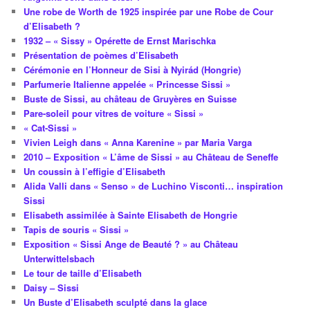
Une robe de Worth de 1925 inspirée par une Robe de Cour
d’Elisabeth ?
1932 – « Sissy » Opérette de Ernst Marischka
Présentation de poèmes d’Elisabeth
Cérémonie en l’Honneur de Sisi à Nyirád (Hongrie)
Parfumerie Italienne appelée « Princesse Sissi »
Buste de Sissi, au château de Gruyères en Suisse
Pare-soleil pour vitres de voiture « Sissi »
« Cat-Sissi »
Vivien Leigh dans « Anna Karenine » par Maria Varga
2010 – Exposition « L’âme de Sissi » au Château de Seneffe
Un coussin à l’effigie d’Elisabeth
Alida Valli dans « Senso » de Luchino Visconti… inspiration
Sissi
Elisabeth assimilée à Sainte Elisabeth de Hongrie
Tapis de souris « Sissi »
Exposition « Sissi Ange de Beauté ? » au Château
Unterwittelsbach
Le tour de taille d’Elisabeth
Daisy – Sissi
Un Buste d’Elisabeth sculpté dans la glace