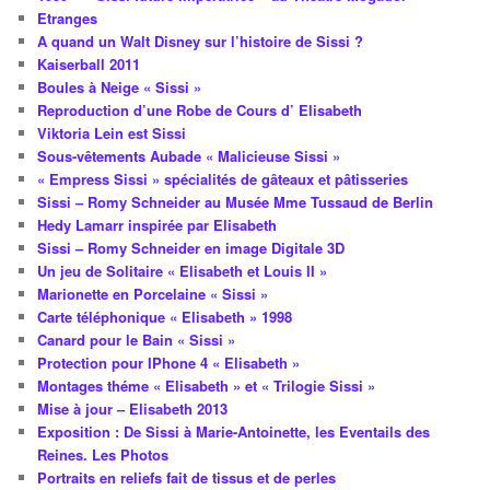
Etranges
A quand un Walt Disney sur l’histoire de Sissi ?
Kaiserball 2011
Boules à Neige « Sissi »
Reproduction d’une Robe de Cours d’ Elisabeth
Viktoria Lein est Sissi
Sous-vêtements Aubade « Malicieuse Sissi »
« Empress Sissi » spécialités de gâteaux et pâtisseries
Sissi – Romy Schneider au Musée Mme Tussaud de Berlin
Hedy Lamarr inspirée par Elisabeth
Sissi – Romy Schneider en image Digitale 3D
Un jeu de Solitaire « Elisabeth et Louis II »
Marionette en Porcelaine « Sissi »
Carte téléphonique « Elisabeth » 1998
Canard pour le Bain « Sissi »
Protection pour IPhone 4 « Elisabeth »
Montages théme « Elisabeth » et « Trilogie Sissi »
Mise à jour – Elisabeth 2013
Exposition : De Sissi à Marie-Antoinette, les Eventails des
Reines. Les Photos
Portraits en reliefs fait de tissus et de perles