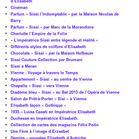
d’Elisabeth
Cinéman
Parfum « Sissi l’Indomptable » par la Maison Nicolas de
Barry
Parfum « Sissi » par Marc de la Morandiere
Charlotte l’Empire de la Folie
« L’impératrice Sissi entre légende et réalité »
Différents styles de coiffure d’Elisabeth
Chocolats « Sissi » par la Maison Hofbauer
Sissi Couture Collection par Brumani
Sissi à Meran
Vienne : Voyage à travers le Temps
Appartement « Sissi » au centre de Vienne
Chapelle « Sissi » vers Vienne
Diadème bleu « Sissi » au Bal 2013 de l’Opéra de Vienne
Salon de Prêt-à-Porter « Sisi » à Vienne
Elisabeth façon « Gothique »
1935 – Luisa Casati en Impératrice Elisabeth
Duchesse en Impératrice Elisabeth.
Collection de cartes des magazins Félix Potin
Une Fève à l’image d’Erzsébet
Demies – poupées Elisabeth d’Autriche