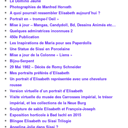
Le Domino Jaune
Photographies de Manfred Horvath
A quoi pourrait ressembler Elisabeth aujourd’hui ?
Portrait en « trompe-l’Oeil »
Mise à jour – Mangas, Candydoll, Bd, Dessins Animés etc…
Quelques admiratrices inconnues 2
450e Publication
Les Inspirations de Maria pour ses Paperdolls
Une Statue de Sissi en Porcelaine
Mise a jour de la Colonne « Liens »
Bijou-Serpent
29 Mai 1982 – Décès de Romy Schneider
Mes portraits préférés d’Elisabeth
Un portrait d’Elisabeth représentée avec une chevelure
rousse
Version virtuelle d’un portrait d’Elisabeth
Visite virtuelle du musée des Carrosses impérial, le trésor
impérial, et les collections de la Neue Burg
Sculpture de sable Elisabeth et François-Joseph
Exposition horticole à Bad Ischl en 2015
Blingee Elisabeth ou Sissi Trilogie
Angelina Jolie dans Sissi ?