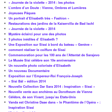
« Journée de la violette » 2014 : les photos
L’ombre d’un Doute : Vienne, Ombres et Lumières
Joyeuses Pâques
Un portrait d’Elisabeth très « Fashion »
Restaurations des jardins de la Kaiservilla de Bad Ischl
« Journée de la violette » 2014
Mystére éclairci pour une des photos
3 photos inédites d’ Elisabeth ?
Une Exposition sur Sissi à bord du bateau « Genève »
comment réaliser le coiffure de Sissi
Commemoration pour les 100 ans de l’Attentat de Sarajevo
Le Musée Sisi célèbre son 10e anniversaire
Un nouvelle photo colorisée d’Elisabeth
Un nouveau Documentaire
Exposition sur l’Empereur-Roi François-Joseph
« Sisi Bál » édition 2014
Nouvelle Collection Dar Sara 2014 : Inspiration « Sissi »
Nouvelle vente aux enchères au Dorotheum de Vienne
Célèbre, de son Vivant, jusqu’au Etats-Unis
Vanda est Christine Daae dans « le Phantôme de l’Opéra » :
Inspiration Sissi