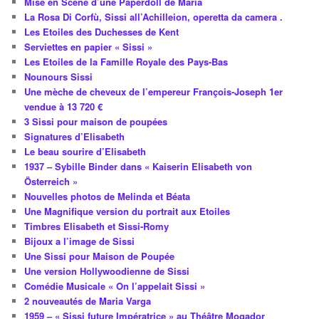
Mise en Scène d’une Paperdoll de Maria
La Rosa Di Corfù, Sissi all’Achilleion, operetta da camera .
Les Etoiles des Duchesses de Kent
Serviettes en papier « Sissi »
Les Etoiles de la Famille Royale des Pays-Bas
Nounours Sissi
Une mèche de cheveux de l’empereur François-Joseph 1er
vendue à 13 720 €
3 Sissi pour maison de poupées
Signatures d’Elisabeth
Le beau sourire d’Elisabeth
1937 – Sybille Binder dans « Kaiserin Elisabeth von
Österreich »
Nouvelles photos de Melinda et Béata
Une Magnifique version du portrait aux Etoiles
Timbres Elisabeth et Sissi-Romy
Bijoux a l’image de Sissi
Une Sissi pour Maison de Poupée
Une version Hollywoodienne de Sissi
Comédie Musicale « On l’appelait Sissi »
2 nouveautés de Maria Varga
1959 – « Sissi future Impératrice » au Théâtre Mogador