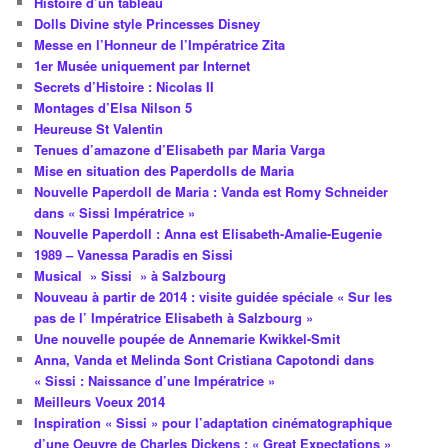
Histoire d’un tableau
Dolls Divine style Princesses Disney
Messe en l’Honneur de l’Impératrice Zita
1er Musée uniquement par Internet
Secrets d’Histoire : Nicolas II
Montages d’Elsa Nilson 5
Heureuse St Valentin
Tenues d’amazone d’Elisabeth par Maria Varga
Mise en situation des Paperdolls de Maria
Nouvelle Paperdoll de Maria : Vanda est Romy Schneider
dans « Sissi Impératrice »
Nouvelle Paperdoll : Anna est Elisabeth-Amalie-Eugenie
1989 – Vanessa Paradis en Sissi
Musical » Sissi » à Salzbourg
Nouveau à partir de 2014 : visite guidée spéciale « Sur les
pas de l’ Impératrice Elisabeth à Salzbourg »
Une nouvelle poupée de Annemarie Kwikkel-Smit
Anna, Vanda et Melinda Sont Cristiana Capotondi dans
« Sissi : Naissance d’une Impératrice »
Meilleurs Voeux 2014
Inspiration « Sissi » pour l’adaptation cinématographique
d’une Oeuvre de Charles Dickens : « Great Expectations »