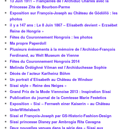
13 Juin 1911 – Fiançailles de l’Archiduc Charles avec la
Princesse Zita de Bourbon-Parme
Exposition sur François-Joseph au Château de Gödöllö : les
photos
il y a 147 ans : Le 8 Juin 1867 – Elisabeth devient « Erzsébet
Reine de Hongrie »
Fêtes du Couronnement Hongrois : les photos
Ma propre Paperdoll
Plusieurs événements à la mémoire de l’Archiduc-François
Ferdinand, au Welt Museum de Vienne
Fêtes du Couronnement Hongrois 2014
Melinda Ördöghné Vilman est l’Archiduchesse Sophie
Décés de l’acteur Karlheinz Böhm
Un portrait d’Elisabeth au Château de Windsor
Sissi style « Reine des Neiges »
Grand Prix de la Mode Viennoise 2013 : Inspiration Sissi
Publication du journal de la Comtesse Marie Festetics
Exposition « Sisi – Fernweh einer Kaiserin » au Château
UnterWittelsbach
Sissi et François-Joseph par GS-Historic-Fashion-Design
Sissi princesse Disney par Ambrogia Rita Cavagna
Deux nouvelles venues dans la série des « Sissi aux