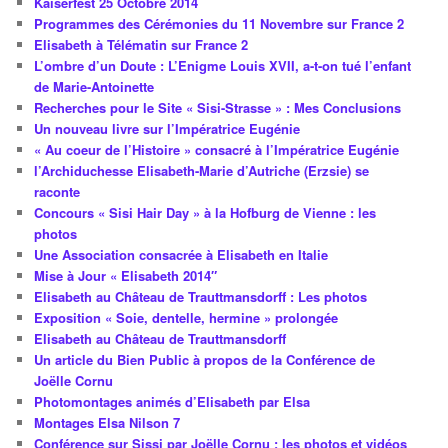
Kaiserfest 25 Octobre 2014
Programmes des Cérémonies du 11 Novembre sur France 2
Elisabeth à Télématin sur France 2
L’ombre d’un Doute : L’Enigme Louis XVII, a-t-on tué l’enfant
de Marie-Antoinette
Recherches pour le Site « Sisi-Strasse » : Mes Conclusions
Un nouveau livre sur l’Impératrice Eugénie
« Au coeur de l’Histoire » consacré à l’Impératrice Eugénie
l’Archiduchesse Elisabeth-Marie d’Autriche (Erzsie) se
raconte
Concours « Sisi Hair Day » à la Hofburg de Vienne : les
photos
Une Association consacrée à Elisabeth en Italie
Mise à Jour « Elisabeth 2014″
Elisabeth au Château de Trauttmansdorff : Les photos
Exposition « Soie, dentelle, hermine » prolongée
Elisabeth au Château de Trauttmansdorff
Un article du Bien Public à propos de la Conférence de
Joëlle Cornu
Photomontages animés d’Elisabeth par Elsa
Montages Elsa Nilson 7
Conférence sur Sissi par Joëlle Cornu : les photos et vidéos