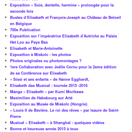
Exposition « Soie, dentelle, hermine » prolongée pour la
seconde fois
Bustes d’Elisabeth et François-Joseph au Château de Beloeil
en Belgique
700e Publication
Exposition sur l’impératrice Elisabeth d’Autriche au Palais
Het Loo au Pays Bas
Elisabeth et Marie-Antoinette
Exposition à Miskolc : les photos
Photos originales ou photomontages ?
1ere Collaboration avec Joêlle Cornu pour la 2eme édition
de sa Conférence sur Elisabeth
« Sissi et ses enfants » de Hanne Egghardt,
Elisabeth das Musical : tournée 2015 -2016
Manga « Elisabeth » par Kumi Morikawa
Maximilien de Habsbourg sur Arté
Exposition au Musée de Miskolc (Hongrie)
« Louis II de Bavière. Le roi des rêves » par Isaure de Saint-
Pierre
Musical « Elisabeth » à Shanghaï : quelques vidéos
Bonne et heureuse année 2015 à tous