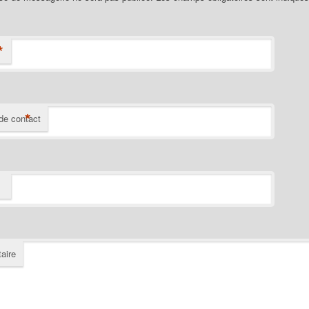
*
*
de contact
aire