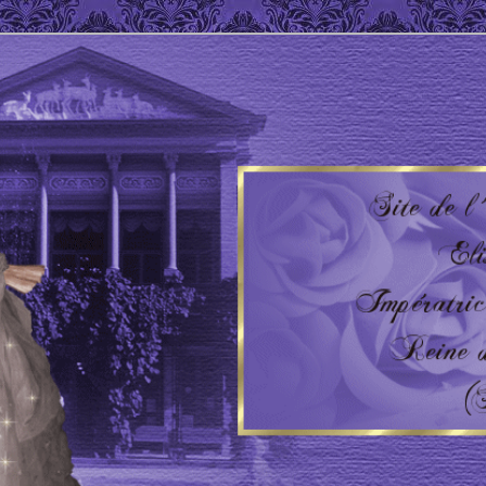
 Impératrice d'Autriche – Reine de Hongrie
'AUTRICHE – HONGRIE