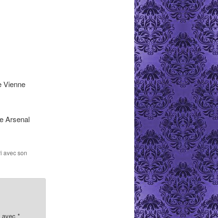
e Vienne
he Arsenal
ri avec son
s avec
*