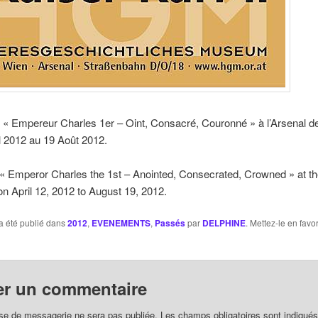
 « Empereur Charles 1er – Oint, Consacré, Couronné » à l’Arsenal d
l 2012 au 19 Août 2012.
 « Emperor Charles the 1st – Anointed, Consecrated, Crowned » at t
on April 12, 2012 to August 19, 2012.
a été publié dans
2012
,
EVENEMENTS
,
Passés
par
DELPHINE
. Mettez-le en favo
er un commentaire
se de messagerie ne sera pas publiée. Les champs obligatoires sont indiqué