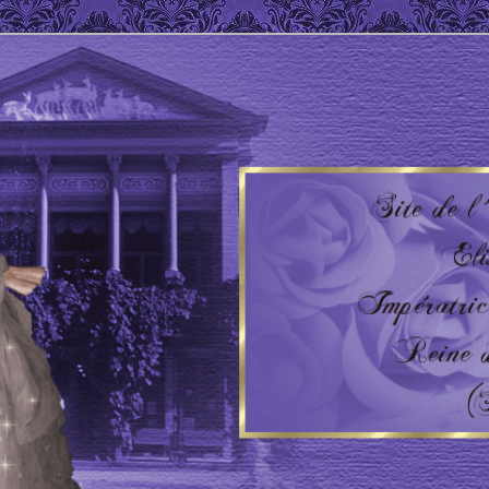
 Impératrice d'Autriche – Reine de Hongrie
'AUTRICHE – HONGRIE