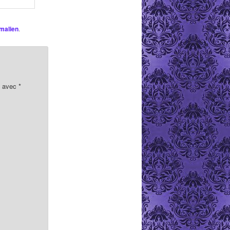
malien
.
s avec
*