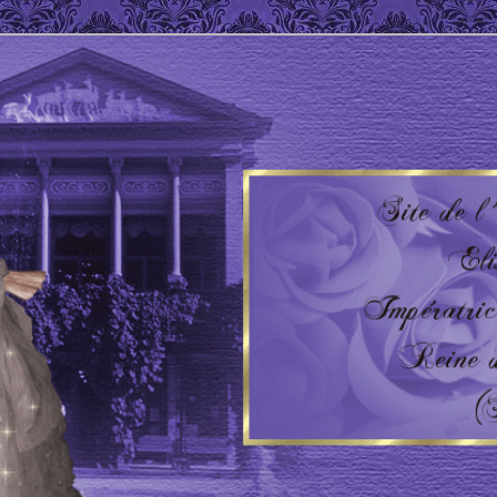
 Impératrice d'Autriche – Reine de Hongrie
'AUTRICHE – HONGRIE