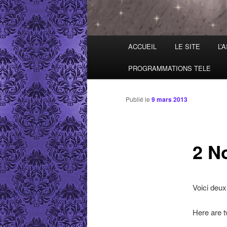
Menu principal
ACCUEIL
LE SITE
L’
Aller au contenu principal
Aller au contenu secondaire
PROGRAMMATIONS TELE
Publié le
9 mars 2013
2 N
Voici deux
Here are t