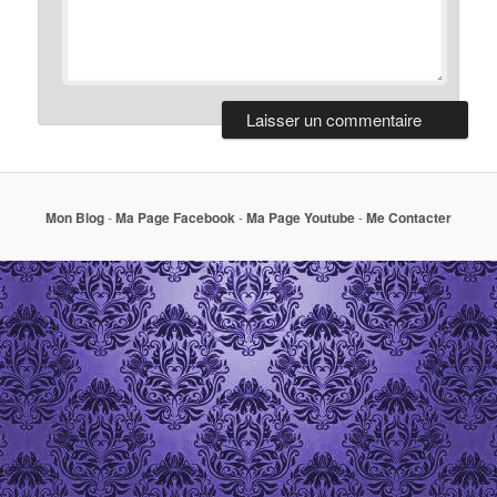
Mon Blog
-
Ma Page Facebook
-
Ma Page Youtube
-
Me Contacter