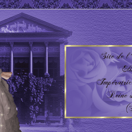
 Impératrice d'Autriche – Reine de Hongrie
'AUTRICHE – HONGRIE