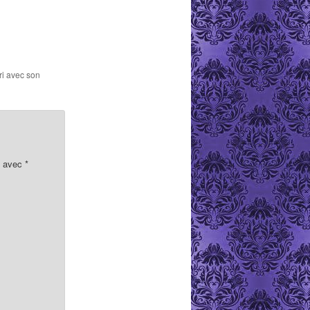
ri avec son
s avec
*