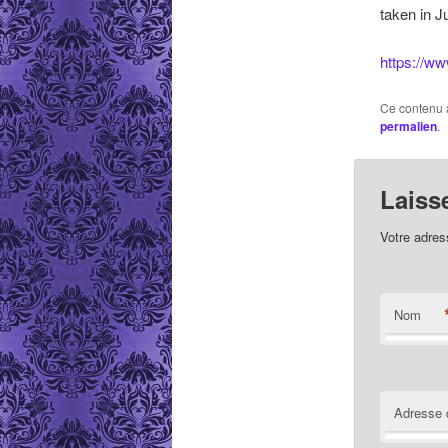
taken in J
https://
Ce contenu 
permalien
.
Laiss
Votre adres
Nom
Adresse 