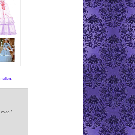
malien
.
s avec
*