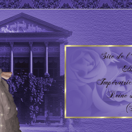
 Impératrice d'Autriche – Reine de Hongrie
'AUTRICHE – HONGRIE