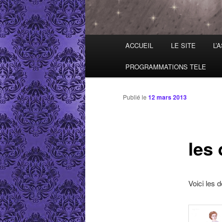
Menu principal
ACCUEIL
LE SITE
L’
Aller au contenu principal
Aller au contenu secondaire
PROGRAMMATIONS TELE
Publié le
12 mars 2013
les
Voici les 