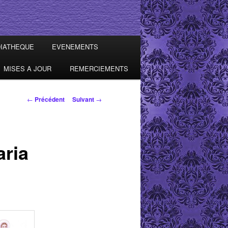
IATHEQUE
EVENEMENTS
MISES A JOUR
REMERCIEMENTS
Navigation des
←
Précédent
Suivant
→
articles
aria