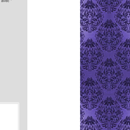
s avec
*