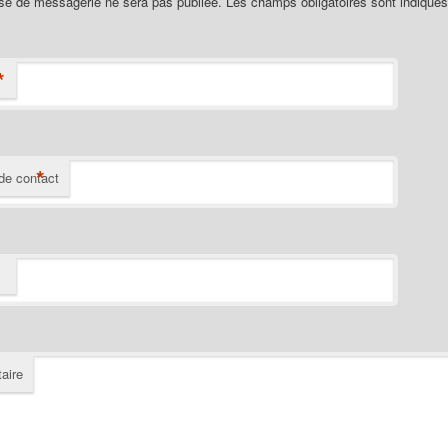
se de messagerie ne sera pas publiée. Les champs obligatoires sont indiqué
*
*
de contact
aire