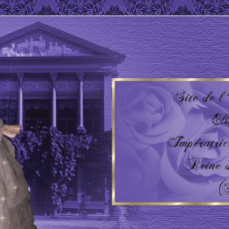
 Impératrice d'Autriche – Reine de Hongrie
'AUTRICHE – HONGRIE