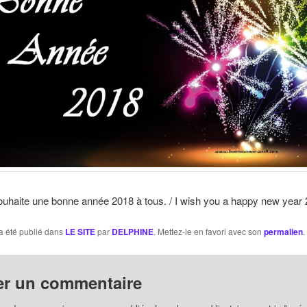
uhaite une bonne année 2018 à tous. / I wish you a happy new year 2
a été publié dans
LE SITE
par
DELPHINE
. Mettez-le en favori avec son
permalien
.
er un commentaire