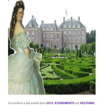
Ce contenu a été publié dans
2015
,
EVENEMENTS
par
DELPHINE
.