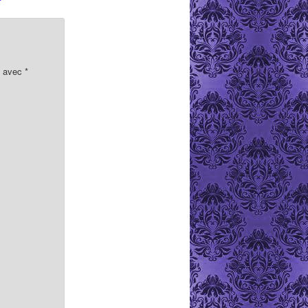
s avec
*