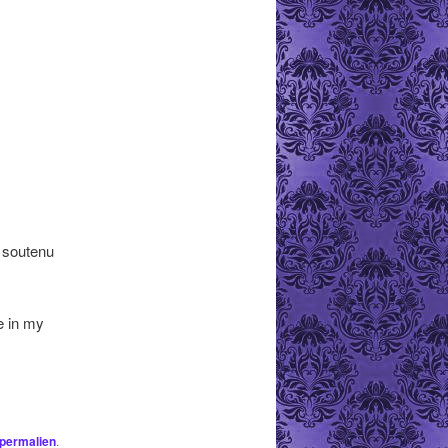
a soutenu
e in my
permalien
.