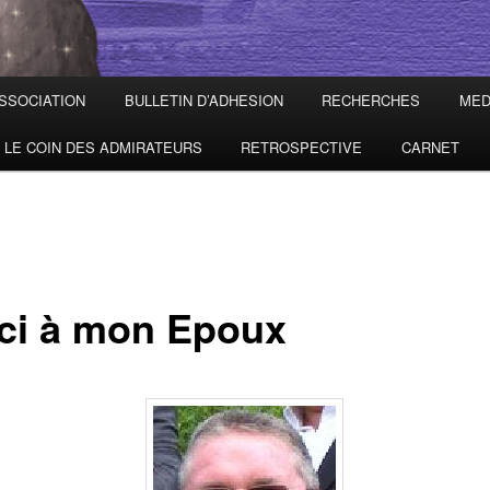
ASSOCIATION
BULLETIN D’ADHESION
RECHERCHES
MED
LE COIN DES ADMIRATEURS
RETROSPECTIVE
CARNET
ci à mon Epoux