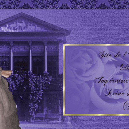
 Impératrice d'Autriche – Reine de Hongrie
'AUTRICHE – HONGRIE