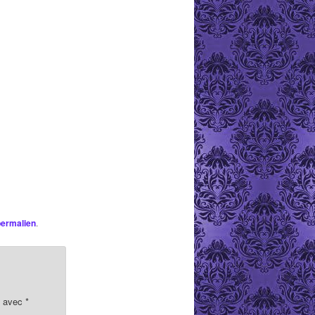
permalien
.
s avec
*