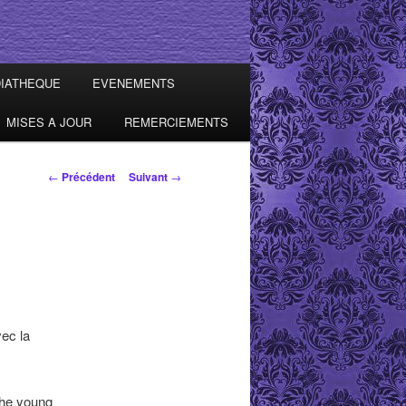
IATHEQUE
EVENEMENTS
MISES A JOUR
REMERCIEMENTS
Navigation des
←
Précédent
Suivant
→
articles
ec la
the young