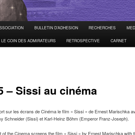
ASSOCIATION
BULLETIN D’ADHESION
RECHERCHES
MED
LE COIN DES ADMIRATEURS
RETROSPECTIVE
CARNET
5 – Sissi au cinéma
rt sur les écrans de Cinéma le film « Sissi » de Ernest Marischka av
y Schneider (Sissi) et Karl-Heinz Böhm (Emperor Franz-Joseph).
t of the Cinema screens the film « Sissi » by Ernest Marischka with 