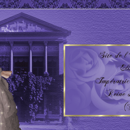
 Impératrice d'Autriche – Reine de Hongrie
'AUTRICHE – HONGRIE