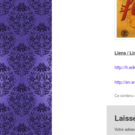
Liens / Li
http://fr.w
http://en.w
Ce contenu 
Laiss
Votre adres