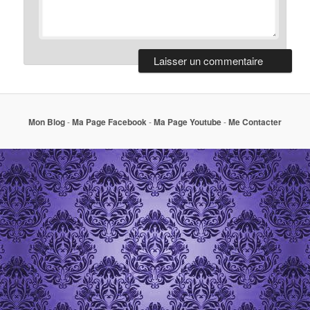
Mon Blog
-
Ma Page Facebook
-
Ma Page Youtube
-
Me Contacter