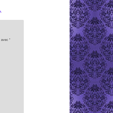
n
.
s avec
*