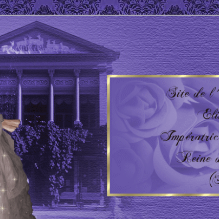
 Impératrice d'Autriche – Reine de Hongrie
'AUTRICHE – HONGRIE