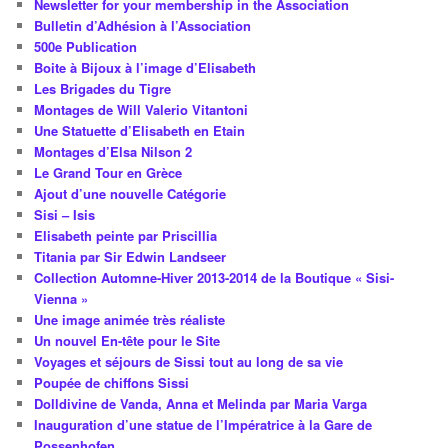
Newsletter for your membership in the Association
Bulletin d’Adhésion à l’Association
500e Publication
Boite à Bijoux à l’image d’Elisabeth
Les Brigades du Tigre
Montages de Will Valerio Vitantoni
Une Statuette d’Elisabeth en Etain
Montages d’Elsa Nilson 2
Le Grand Tour en Grèce
Ajout d’une nouvelle Catégorie
Sisi – Isis
Elisabeth peinte par Priscillia
Titania par Sir Edwin Landseer
Collection Automne-Hiver 2013-2014 de la Boutique « Sisi-
Vienna »
Une image animée très réaliste
Un nouvel En-tête pour le Site
Voyages et séjours de Sissi tout au long de sa vie
Poupée de chiffons Sissi
Dolldivine de Vanda, Anna et Melinda par Maria Varga
Inauguration d’une statue de l’Impératrice à la Gare de
Possenhofen