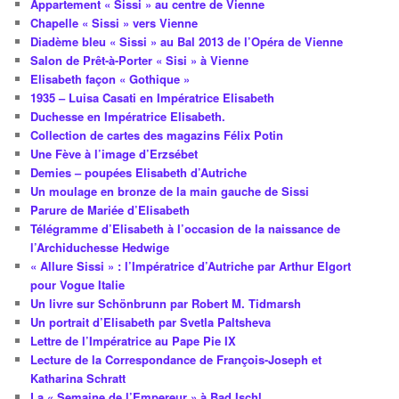
Appartement « Sissi » au centre de Vienne
Chapelle « Sissi » vers Vienne
Diadème bleu « Sissi » au Bal 2013 de l’Opéra de Vienne
Salon de Prêt-à-Porter « Sisi » à Vienne
Elisabeth façon « Gothique »
1935 – Luisa Casati en Impératrice Elisabeth
Duchesse en Impératrice Elisabeth.
Collection de cartes des magazins Félix Potin
Une Fève à l’image d’Erzsébet
Demies – poupées Elisabeth d’Autriche
Un moulage en bronze de la main gauche de Sissi
Parure de Mariée d’Elisabeth
Télégramme d’Elisabeth à l’occasion de la naissance de
l’Archiduchesse Hedwige
« Allure Sissi » : l’Impératrice d’Autriche par Arthur Elgort
pour Vogue Italie
Un livre sur Schönbrunn par Robert M. Tidmarsh
Un portrait d’Elisabeth par Svetla Paltsheva
Lettre de l’Impératrice au Pape Pie IX
Lecture de la Correspondance de François-Joseph et
Katharina Schratt
La « Semaine de l’Empereur » à Bad Ischl