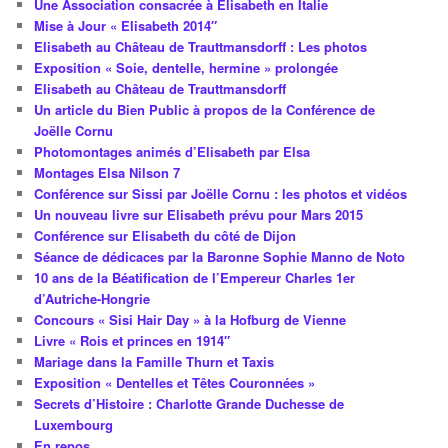
Une Association consacrée à Elisabeth en Italie
Mise à Jour « Elisabeth 2014″
Elisabeth au Château de Trauttmansdorff : Les photos
Exposition « Soie, dentelle, hermine » prolongée
Elisabeth au Château de Trauttmansdorff
Un article du Bien Public à propos de la Conférence de
Joëlle Cornu
Photomontages animés d’Elisabeth par Elsa
Montages Elsa Nilson 7
Conférence sur Sissi par Joëlle Cornu : les photos et vidéos
Un nouveau livre sur Elisabeth prévu pour Mars 2015
Conférence sur Elisabeth du côté de Dijon
Séance de dédicaces par la Baronne Sophie Manno de Noto
10 ans de la Béatification de l’Empereur Charles 1er
d’Autriche-Hongrie
Concours « Sisi Hair Day » à la Hofburg de Vienne
Livre « Rois et princes en 1914″
Mariage dans la Famille Thurn et Taxis
Exposition « Dentelles et Têtes Couronnées »
Secrets d’Histoire : Charlotte Grande Duchesse de
Luxembourg
En repos