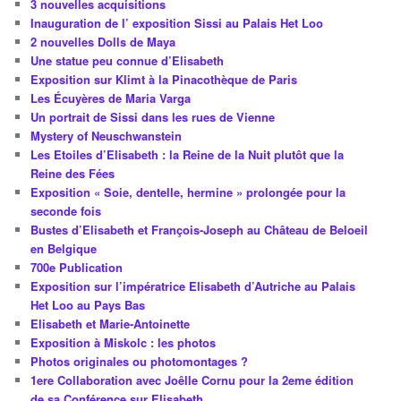
3 nouvelles acquisitions
Inauguration de l’ exposition Sissi au Palais Het Loo
2 nouvelles Dolls de Maya
Une statue peu connue d’Elisabeth
Exposition sur Klimt à la Pinacothèque de Paris
Les Écuyères de Maria Varga
Un portrait de Sissi dans les rues de Vienne
Mystery of Neuschwanstein
Les Etoiles d’Elisabeth : la Reine de la Nuit plutôt que la
Reine des Fées
Exposition « Soie, dentelle, hermine » prolongée pour la
seconde fois
Bustes d’Elisabeth et François-Joseph au Château de Beloeil
en Belgique
700e Publication
Exposition sur l’impératrice Elisabeth d’Autriche au Palais
Het Loo au Pays Bas
Elisabeth et Marie-Antoinette
Exposition à Miskolc : les photos
Photos originales ou photomontages ?
1ere Collaboration avec Joêlle Cornu pour la 2eme édition
de sa Conférence sur Elisabeth