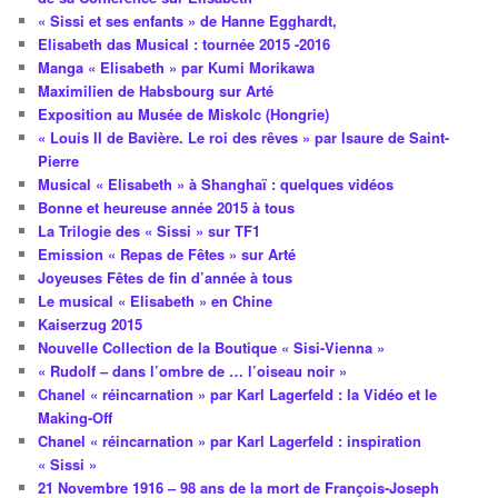
« Sissi et ses enfants » de Hanne Egghardt,
Elisabeth das Musical : tournée 2015 -2016
Manga « Elisabeth » par Kumi Morikawa
Maximilien de Habsbourg sur Arté
Exposition au Musée de Miskolc (Hongrie)
« Louis II de Bavière. Le roi des rêves » par Isaure de Saint-
Pierre
Musical « Elisabeth » à Shanghaï : quelques vidéos
Bonne et heureuse année 2015 à tous
La Trilogie des « Sissi » sur TF1
Emission « Repas de Fêtes » sur Arté
Joyeuses Fêtes de fin d’année à tous
Le musical « Elisabeth » en Chine
Kaiserzug 2015
Nouvelle Collection de la Boutique « Sisi-Vienna »
« Rudolf – dans l’ombre de … l’oiseau noir »
Chanel « réincarnation » par Karl Lagerfeld : la Vidéo et le
Making-Off
Chanel « réincarnation » par Karl Lagerfeld : inspiration
« Sissi »
21 Novembre 1916 – 98 ans de la mort de François-Joseph