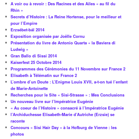
A voir ou à revoir : Des Racines et des Ailes « au fil du
Rhin »
Secrets d’Histoire : La Reine Hortense, pour le meilleur et
pour l’Empire
Erzsébet-bál 2014
Exposition organisée par Joëlle Cornu
Présentation du livre de Antonio Quarta « la Baviera di
Ludwig »
Gran Ballo di Sissi 2014
Kaiserfest 25 Octobre 2014
Programmes des Cérémonies du 11 Novembre sur France 2
Elisabeth à Télématin sur France 2
L’ombre d’un Doute : L’Enigme Louis XVII, a-t-on tué l’enfant
de Marie-Antoinette
Recherches pour le Site « Sisi-Strasse » : Mes Conclusions
Un nouveau livre sur l’Impératrice Eugénie
« Au coeur de l’Histoire » consacré à l’Impératrice Eugénie
l’Archiduchesse Elisabeth-Marie d’Autriche (Erzsie) se
raconte
Concours « Sisi Hair Day » à la Hofburg de Vienne : les
photos