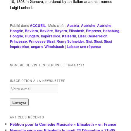
10, 1898 in Geneva, murdered by an Italian anarchist named
Luigi Lucheni.
Publié dans
ACCUEIL
|
Mots-clefs :
Austria
,
Autriche
,
Autriche-
Hongrie
,
Baviera
,
Bavière
,
Bayern
,
Elisabeth
,
Empress
,
Habsburg
,
Hongrie
,
Hungary
,
Impératrice
,
Kaiserin
,
Lissi
,
Oesterreich
,
Princesse
,
Princesse Sissi
,
Romy Schneider
,
Sisi
,
Sissi
,
Sissi
Impératrice
,
ungarn
,
Wittelsbach
|
Laisser une réponse
NOMBRE DE VISITES DEPUIS LE 18/03/2013
INSCRIPTION À LA NEWSLETTER
ARTICLES RÉCENTS
Pétition pour la Comédie Musicale « Elisabeth » en France
Nouvelle série sur Elisabeth le jeudi 23 Décembre à 21h05