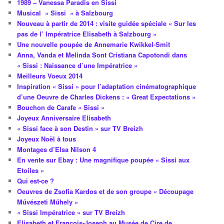
1989 – Vanessa Paradis en Sissi
Musical » Sissi » à Salzbourg
Nouveau à partir de 2014 : visite guidée spéciale « Sur les
pas de l’ Impératrice Elisabeth à Salzbourg »
Une nouvelle poupée de Annemarie Kwikkel-Smit
Anna, Vanda et Melinda Sont Cristiana Capotondi dans
« Sissi : Naissance d’une Impératrice »
Meilleurs Voeux 2014
Inspiration « Sissi » pour l’adaptation cinématographique
d’une Oeuvre de Charles Dickens : « Great Expectations »
Bouchon de Carafe « Sissi »
Joyeux Anniversaire Elisabeth
« Sissi face à son Destin » sur TV Breizh
Joyeux Noël à tous
Montages d’Elsa Nilson 4
En vente sur Ebay : Une magnifique poupée « Sissi aux
Etoiles »
Qui est-ce ?
Oeuvres de Zsofia Kardos et de son groupe « Découpage
Művészeti Műhely »
« Sissi Impératrice » sur TV Breizh
Elisabeth et François-Joseph au Musée de Cire de