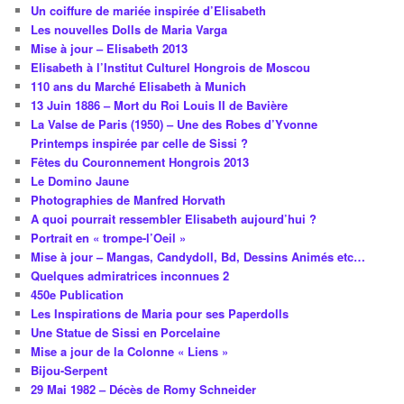
Un coiffure de mariée inspirée d’Elisabeth
Les nouvelles Dolls de Maria Varga
Mise à jour – Elisabeth 2013
Elisabeth à l’Institut Culturel Hongrois de Moscou
110 ans du Marché Elisabeth à Munich
13 Juin 1886 – Mort du Roi Louis II de Bavière
La Valse de Paris (1950) – Une des Robes d’Yvonne
Printemps inspirée par celle de Sissi ?
Fêtes du Couronnement Hongrois 2013
Le Domino Jaune
Photographies de Manfred Horvath
A quoi pourrait ressembler Elisabeth aujourd’hui ?
Portrait en « trompe-l’Oeil »
Mise à jour – Mangas, Candydoll, Bd, Dessins Animés etc…
Quelques admiratrices inconnues 2
450e Publication
Les Inspirations de Maria pour ses Paperdolls
Une Statue de Sissi en Porcelaine
Mise a jour de la Colonne « Liens »
Bijou-Serpent
29 Mai 1982 – Décès de Romy Schneider