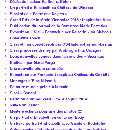
Décés de l’acteur Karlheinz Böhm
Un portrait d’Elisabeth au Château de Windsor
Sissi style « Reine des Neiges »
Grand Prix de la Mode Viennoise 2013 : Inspiration Sissi
Publication du journal de la Comtesse Marie Festetics
Exposition « Sisi – Fernweh einer Kaiserin » au Château
UnterWittelsbach
Sissi et François-Joseph par GS-Historic-Fashion-Design
Sissi princesse Disney par Ambrogia Rita Cavagna
Deux nouvelles venues dans la série des « Sissi aux
Etoiles » par Maria Varga
Une nouvelle photo colorisée
Exposition sur François-Joseph au Château de Gödöllö
Montages d’Elsa Nilson 6
Peinture murale peinte à la main
Sissi – Conchi
Parution d’un nouveau livre le 15 juin 2014
600e Publication
Mystére éclairci pour une des photos (2)
Un portrait d’Elisabeth en vente sur Ebay
Un beau portrait d’Elisabeth avec Gisèle et Rodolphe
Autres ventes d’objets et accessoires de l’Impératrice