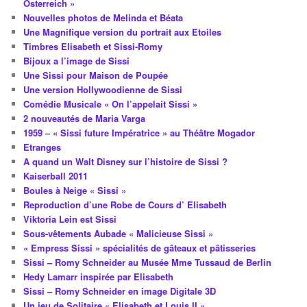
Österreich »
Nouvelles photos de Melinda et Béata
Une Magnifique version du portrait aux Etoiles
Timbres Elisabeth et Sissi-Romy
Bijoux a l’image de Sissi
Une Sissi pour Maison de Poupée
Une version Hollywoodienne de Sissi
Comédie Musicale « On l’appelait Sissi »
2 nouveautés de Maria Varga
1959 – « Sissi future Impératrice » au Théâtre Mogador
Etranges
A quand un Walt Disney sur l’histoire de Sissi ?
Kaiserball 2011
Boules à Neige « Sissi »
Reproduction d’une Robe de Cours d’ Elisabeth
Viktoria Lein est Sissi
Sous-vêtements Aubade « Malicieuse Sissi »
« Empress Sissi » spécialités de gâteaux et pâtisseries
Sissi – Romy Schneider au Musée Mme Tussaud de Berlin
Hedy Lamarr inspirée par Elisabeth
Sissi – Romy Schneider en image Digitale 3D
Un jeu de Solitaire « Elisabeth et Louis II »