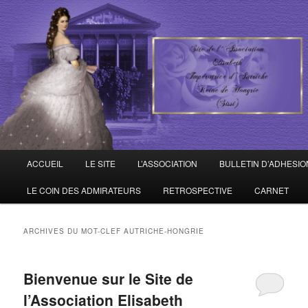
Site de l'Association Elisabeth Impératrice d'Autriche – Reine de Hongrie
ELISABETH D'AUTRICHE –
HONGRIE
Menu principal
ACCUEIL
LE SITE
L’ASSOCIATION
BULLETIN D’ADHESIO
Aller au contenu principal
Aller au contenu secondaire
LE COIN DES ADMIRATEURS
RETROSPECTIVE
CARNET
ARCHIVES DU MOT-CLEF
AUTRICHE-HONGRIE
Bienvenue sur le Site de
l’Association Elisabeth