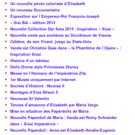
Un nouvelle photo colorisée d’Elisabeth
Un nouveau Documentaire
Exposition sur l’Empereur-Roi François-Joseph
« Sisi Bál » édition 2014
Nouvelle Collection Dar Sara 2014 : Inspiration « Sissi »
Nouvelle vente aux enchères au Dorotheum de Vienne
Célèbre, de son Vivant, jusqu’au Etats-Unis
Vanda est Christine Daae dans « le Phantôme de l’Opéra » :
Inspiration Sissi
Histoire d’un tableau
Dolls Divine style Princesses Disney
Messe en l’Honneur de l’Impératrice Zita
1er Musée uniquement par Internet
Secrets d’Histoire : Nicolas II
Montages d’Elsa Nilson 5
Heureuse St Valentin
Tenues d’amazone d’Elisabeth par Maria Varga
Mise en situation des Paperdolls de Maria
Nouvelle Paperdoll de Maria : Vanda est Romy Schneider
dans « Sissi Impératrice »
Nouvelle Paperdoll : Anna est Elisabeth-Amalie-Eugenie