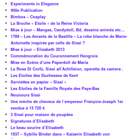
Experiments in Elegance
400e Publication
Bimbos – Cosplay
La Broche « Etoile » de la Reine Victoria
Mise à jour – Mangas, Candydoll, Bd, dessins animés etc…
1789 – Les Amants de la Bastille – La robe blanche de Marie-
Antoinette inspirée par celle de Sissi ?
Mise à jour – Elisabeth 2013
Commémoration du Couronnement Hongrois
Mise en Scène d’une Paperdoll de Maria
La Rosa Di Corfù, Sissi all’Achilleion, operetta da camera .
Les Etoiles des Duchesses de Kent
Serviettes en papier « Sissi »
Les Etoiles de la Famille Royale des Pays-Bas
Nounours Sissi
Une mèche de cheveux de l’empereur François-Joseph 1er
vendue à 13 720 €
3 Sissi pour maison de poupées
Signatures d’Elisabeth
Le beau sourire d’Elisabeth
1937 – Sybille Binder dans « Kaiserin Elisabeth von