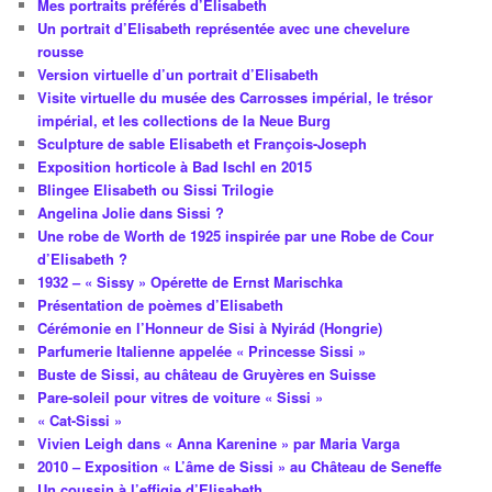
Mes portraits préférés d’Elisabeth
Un portrait d’Elisabeth représentée avec une chevelure
rousse
Version virtuelle d’un portrait d’Elisabeth
Visite virtuelle du musée des Carrosses impérial, le trésor
impérial, et les collections de la Neue Burg
Sculpture de sable Elisabeth et François-Joseph
Exposition horticole à Bad Ischl en 2015
Blingee Elisabeth ou Sissi Trilogie
Angelina Jolie dans Sissi ?
Une robe de Worth de 1925 inspirée par une Robe de Cour
d’Elisabeth ?
1932 – « Sissy » Opérette de Ernst Marischka
Présentation de poèmes d’Elisabeth
Cérémonie en l’Honneur de Sisi à Nyirád (Hongrie)
Parfumerie Italienne appelée « Princesse Sissi »
Buste de Sissi, au château de Gruyères en Suisse
Pare-soleil pour vitres de voiture « Sissi »
« Cat-Sissi »
Vivien Leigh dans « Anna Karenine » par Maria Varga
2010 – Exposition « L’âme de Sissi » au Château de Seneffe
Un coussin à l’effigie d’Elisabeth