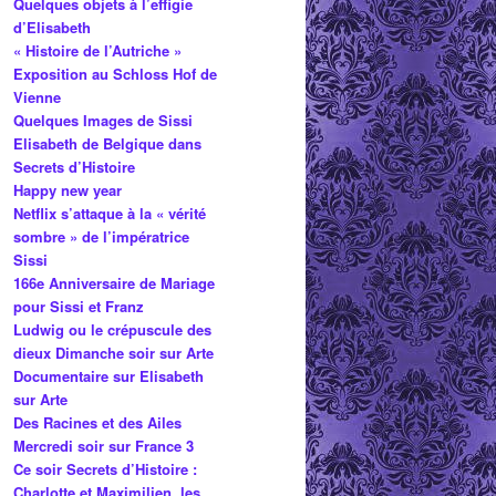
Quelques objets à l’effigie
d’Elisabeth
« Histoire de l’Autriche »
Exposition au Schloss Hof de
Vienne
Quelques Images de Sissi
Elisabeth de Belgique dans
Secrets d’Histoire
Happy new year
Netflix s’attaque à la « vérité
sombre » de l’impératrice
Sissi
166e Anniversaire de Mariage
pour Sissi et Franz
Ludwig ou le crépuscule des
dieux Dimanche soir sur Arte
Documentaire sur Elisabeth
sur Arte
Des Racines et des Ailes
Mercredi soir sur France 3
Ce soir Secrets d’Histoire :
Charlotte et Maximilien, les