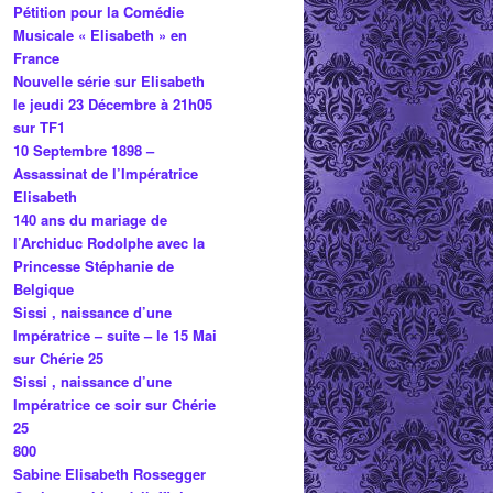
Pétition pour la Comédie
Musicale « Elisabeth » en
France
Nouvelle série sur Elisabeth
le jeudi 23 Décembre à 21h05
sur TF1
10 Septembre 1898 –
Assassinat de l’Impératrice
Elisabeth
140 ans du mariage de
l’Archiduc Rodolphe avec la
Princesse Stéphanie de
Belgique
Sissi , naissance d’une
Impératrice – suite – le 15 Mai
sur Chérie 25
Sissi , naissance d’une
Impératrice ce soir sur Chérie
25
800
Sabine Elisabeth Rossegger