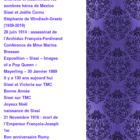
sombres héros de Mexico
Sissi et Joëlle Cornu
Stéphanie de Windisch-Graetz
(1939-2019)
28 juin 1914 : assassinat de
l’Archiduc François-Ferdinand
Conférence de Mme Marina
Bressan
Exposition « Sissi – Images
of a Pop Queen »
Mayerling – 30 Janvier 1889
Il y a 130 ans aujourd’hui
Sissi et Victoria sur TMC
Bonne Année
Sissi sur TMC
Joyeux Noël
naissance de Sissi
21 Novembre 1916 : mort de
l’Empereur François-Joseph
1er
Bon anniversaire Romy