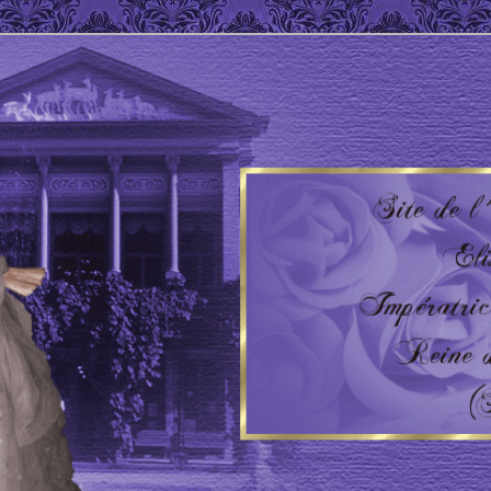
 Impératrice d'Autriche – Reine de Hongrie
'AUTRICHE – HONGRIE