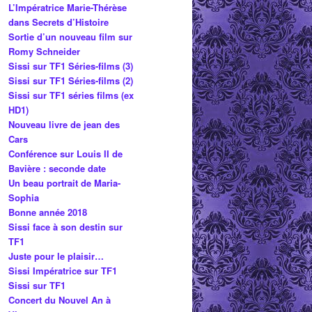
L’Impératrice Marie-Thérèse
dans Secrets d’Histoire
Sortie d’un nouveau film sur
Romy Schneider
Sissi sur TF1 Séries-films (3)
Sissi sur TF1 Séries-films (2)
Sissi sur TF1 séries films (ex
HD1)
Nouveau livre de jean des
Cars
Conférence sur Louis II de
Bavière : seconde date
Un beau portrait de Maria-
Sophia
Bonne année 2018
Sissi face à son destin sur
TF1
Juste pour le plaisir…
Sissi Impératrice sur TF1
Sissi sur TF1
Concert du Nouvel An à