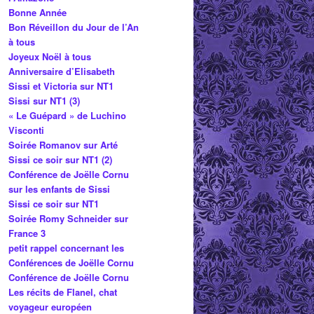
Bonne Année
Bon Réveillon du Jour de l’An
à tous
Joyeux Noël à tous
Anniversaire d’Elisabeth
Sissi et Victoria sur NT1
Sissi sur NT1 (3)
« Le Guépard » de Luchino
Visconti
Soirée Romanov sur Arté
Sissi ce soir sur NT1 (2)
Conférence de Joëlle Cornu
sur les enfants de Sissi
Sissi ce soir sur NT1
Soirée Romy Schneider sur
France 3
petit rappel concernant les
Conférences de Joëlle Cornu
Conférence de Joëlle Cornu
Les récits de Flanel, chat
voyageur européen