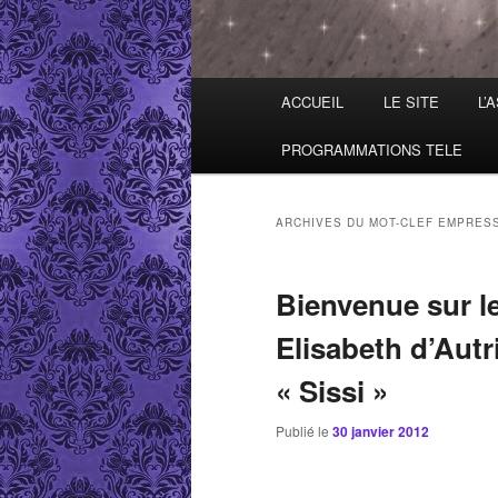
Menu principal
ACCUEIL
LE SITE
L’
Aller au contenu principal
Aller au contenu secondaire
PROGRAMMATIONS TELE
ARCHIVES DU MOT-CLEF
EMPRES
Bienvenue sur le
Elisabeth d’Autr
« Sissi »
Publié le
30 janvier 2012