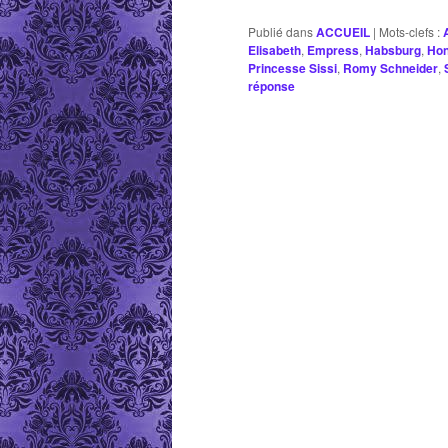
Publié dans
ACCUEIL
|
Mots-clefs :
Elisabeth
,
Empress
,
Habsburg
,
Hon
Princesse Sissi
,
Romy Schneider
,
réponse