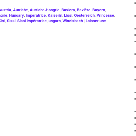
Austria
,
Autriche
,
Autriche-Hongrie
,
Baviera
,
Bavière
,
Bayern
,
grie
,
Hungary
,
Impératrice
,
Kaiserin
,
Lissi
,
Oesterreich
,
Princesse
,
Sisi
,
Sissi
,
Sissi Impératrice
,
ungarn
,
Wittelsbach
|
Laisser une