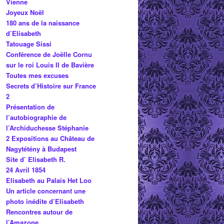
Vienne
Joyeux Noël
180 ans de la naissance
d’Elisabeth
Tatouage Sissi
Conférence de Joëlle Cornu
sur le roi Louis II de Bavière
Toutes mes excuses
Secrets d’Histoire sur France
2
Présentation de
l’autobiographie de
l’Archiduchesse Stéphanie
2 Expositions au Château de
Nagytétény à Budapest
Site d’ Elisabeth R.
24 Avril 1854
Elisabeth au Palais Het Loo
Un article concernant une
photo inédite d’Elisabeth
Rencontres autour de
l’Amazone