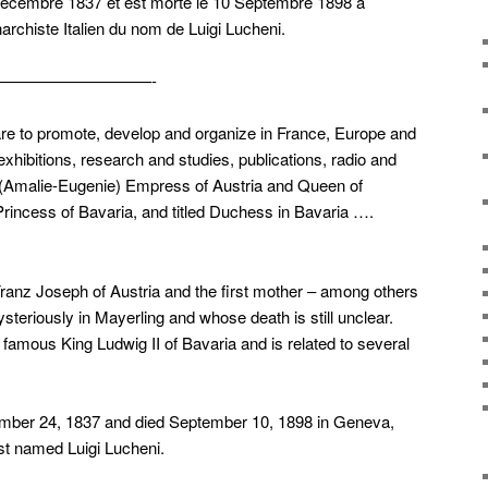
 Décembre 1837 et est morte le 10 Septembre 1898 à
rchiste Italien du nom de Luigi Lucheni.
—————-
are to promote, develop and organize in France, Europe and
 exhibitions, research and studies, publications, radio and
 (Amalie-Eugenie) Empress of Austria and Queen of
 Princess of Bavaria, and titled Duchess in Bavaria ….
ranz Joseph of Austria and the first mother – among others
teriously in Mayerling and whose death is still unclear.
 famous King Ludwig II of Bavaria and is related to several
mber 24, 1837 and died September 10, 1898 in Geneva,
st named Luigi Lucheni.